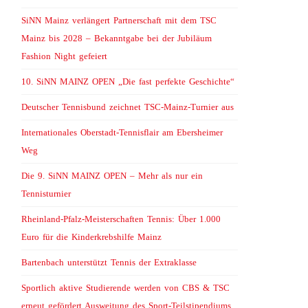
SiNN Mainz verlängert Partnerschaft mit dem TSC
Mainz bis 2028 – Bekanntgabe bei der Jubiläum
Fashion Night gefeiert
10. SiNN MAINZ OPEN „Die fast perfekte Geschichte“
Deutscher Tennisbund zeichnet TSC-Mainz-Turnier aus
Internationales Oberstadt-Tennisflair am Ebersheimer
Weg
Die 9. SiNN MAINZ OPEN – Mehr als nur ein
Tennisturnier
Rheinland-Pfalz-Meisterschaften Tennis: Über 1.000
Euro für die Kinderkrebshilfe Mainz
Bartenbach unterstützt Tennis der Extraklasse
Sportlich aktive Studierende werden von CBS & TSC
erneut gefördert Ausweitung des Sport-Teilstipendiums