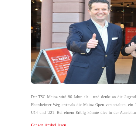
Der TSC Mainz wird 90 Jahre alt – und denkt an die Jugend
Ebersheimer Weg erstmals die Mainz Open veranstalten, ein To
U14 und U21. Bei einem Erfolg könnte dies in der Ausricht
Ganzen Artikel lesen