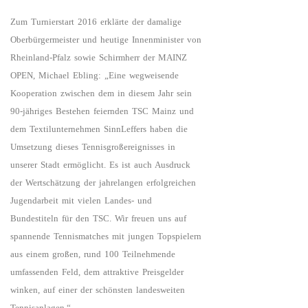
Zum Turnierstart 2016 erklärte der damalige
Oberbürgermeister und heutige Innenminister von
Rheinland-Pfalz sowie Schirmherr der MAINZ
OPEN, Michael Ebling: „Eine wegweisende
Kooperation zwischen dem in diesem Jahr sein
90-jähriges Bestehen feiernden TSC Mainz und
dem Textilunternehmen SinnLeffers haben die
Umsetzung dieses Tennisgroßereignisses in
unserer Stadt ermöglicht. Es ist auch Ausdruck
der Wertschätzung der jahrelangen erfolgreichen
Jugendarbeit mit vielen Landes- und
Bundestiteln für den TSC. Wir freuen uns auf
spannende Tennismatches mit jungen Topspielern
aus einem großen, rund 100 Teilnehmende
umfassenden Feld, dem attraktive Preisgelder
winken, auf einer der schönsten landesweiten
Tennisanlagen.“