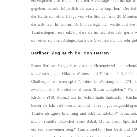
einzuspielen“, so Kraus. Trotz der Niederlage habe ihr das M
gegeben, sowohl körperlich als auch vom Kopf her.“ Der Halb
der Heide mit einer Länge von vier Stunden und 20 Minuten
deshalb nach hinten auf 16 Uhr verlegt. „Ich werde positive
Turniersiegerin und erklärt, dass sie im nächsten Jahr gerne
mit einer schönen Anlage. Auch die Stadt gefällt mir sehr gut
Berliner Sieg auch bei den Herren
Einen Berliner Sieg gab es auch im Herreneinzel – der ebenf
setzte sich gegen Nikolas Walterscheid-Tukic mit 6:3, 6:2 d
Challenger-Turnieren spiele“, lobte der Weltranglisten-274. d
zwei oder drei Stunden auf diesem Niveau zu spielen.“ Fü
Kirchner (TSC Mainz) war im Achtelfinale Endstation. Kirchne
besser als ich, viel konstanter und hat sehr gut aufgeschlage
Turnier als „gute Erfahrung und schönes Erlebnis“ betrachtet
nicht“, strahlte TSC-Cheftrainer Babak Momeni zum Sportlic
ein sehr souveräner Sieg.“ Turnierdirektor Hans Beth und TS