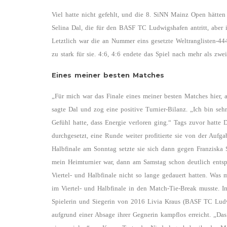
Viel hatte nicht gefehlt, und die 8. SiNN Mainz Open hätten 
Selina Dal, die für den BASF TC Ludwigshafen antritt, abe
Letztlich war die an Nummer eins gesetzte Weltranglisten-4
zu stark für sie. 4:6, 4:6 endete das Spiel nach mehr als zwe
Eines meiner besten Matches
„Für mich war das Finale eines meiner besten Matches hier, 
sagte Dal und zog eine positive Turnier-Bilanz. „Ich bin seh
Gefühl hatte, dass Energie verloren ging.“ Tags zuvor hatte 
durchgesetzt, eine Runde weiter profitierte sie von der Aufg
Halbfinale am Sonntag setzte sie sich dann gegen Franziska S
mein Heimturnier war, dann am Samstag schon deutlich entspa
Viertel- und Halbfinale nicht so lange gedauert hatten. Was
im Viertel- und Halbfinale in den Match-Tie-Break musste. Im
Spielerin und Siegerin von 2016 Livia Kraus (BASF TC Ludwi
aufgrund einer Absage ihrer Gegnerin kampflos erreicht. „Das 