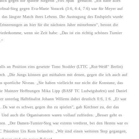
atch gegen die spätere Siegerin „viel Spaß“ gemacht. „Ich habe alles
final-Sieg gegen Eva-Marie Voracek (3:6, 6:4, 7:6) war für Meyer auf
 das längste Match ihres Lebens. Die Austragung des Endspiels wurde
 Erinnerungen an hier für die nächsten Jahre mitnehmen“, betont die
 wiederkomme, wenn sie Zeit habe: „Das ist ein richtig schönes Turnier
.“
alls an Position eins gesetzte Timo Stodder (LTTC „Rot-Weiß“ Berlin)
urch. „Die Jungs können gut mithalten mit denen, gegen die ich auch auf
as sportliche Niveau. „Sie haben vielleicht nur nicht die Konstanz, das
r die Mainzer Hoffnungen Mika Lipp (BASF TC Ludwigshafen) und Daniel
r unterlag Halbfinalist Johann Willems dabei deutlich 0:6, 1:6. „Er war
n. Da war es schwer, gegen ihn zu spielen“, gab Kirchner zu, der das
. Und auch die Organisatoren waren vollauf zufrieden. „Besser geht es
hen. „Der Damen-Turnier-Sieg war extrem verdient, bei den Herren war es
C Präsident Urs Kern befanden: „Wir sind einen weiteren Step gegangen,