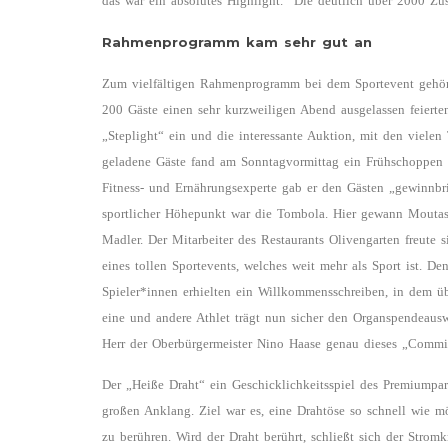
das war ein absolutes Highlight.“ Die deutlich über 2000 Zu
Rahmenprogramm kam sehr gut an
Zum vielfältigen Rahmenprogramm bei dem Sportevent gehört
200 Gäste einen sehr kurzweiligen Abend ausgelassen feiert
„Steplight“ ein und die interessante Auktion, mit den viele
geladene Gäste fand am Sonntagvormittag ein Frühschoppen m
Fitness- und Ernährungsexperte gab er den Gästen „gewinnbrin
sportlicher Höhepunkt war die Tombola. Hier gewann Mouta
Madler. Der Mitarbeiter des Restaurants Olivengarten freute
eines tollen Sportevents, welches weit mehr als Sport ist. D
Spieler*innen erhielten ein Willkommensschreiben, in dem übe
eine und andere Athlet trägt nun sicher den Organspendeauswe
Herr der Oberbürgermeister Nino Haase genau dieses „Commi
Der „Heiße Draht“ ein Geschicklichkeitsspiel des Premiumpart
großen Anklang. Ziel war es, eine Drahtöse so schnell wie 
zu berühren. Wird der Draht berührt, schließt sich der Stromk