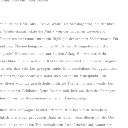
schauer sind ein neuer Rekord.
e auch die Grill-Party „Red & White“ am Samstagabend, bei der über
en. Wieder einmal heizte die Musik von der modernen Cover-Band
n Toppreisen war einmal mehr ein Highlight der schönen Sommernacht. Für
it dem Überraschungsgast Jonas Müller im Olivengarten statt. Als
gende“ Erkenntnisse nicht nur für den Alltag. Ein weiterer, nicht
sem Othmann, eine wertvolle RADO-Uhr gespendet von Juwelier Wagner-
 sich sehr, dass sein Los gezogen wurde. Eine wunderbarer Randgeschichte
enn der Organspendeausweis stand auch wieder im Mittelpunkt. Alle
r dieses wichtige gesellschaftspolitische Thema informiert wurde. Der
is in seiner Geldbörse. Nette Randepisode hier war, dass der Ehrengast,
tment“ vor den Kooperationspartner am Finaltag abgab.
ners Juwelier Wagner-Madler offerierte, fand bei vielen Besuchern
möglich über einen gebogenen Draht zu führen, ohne diesen mit der Öse
reis und es ertönt ein Ton und/oder ein Licht leuchtet auf, womit der