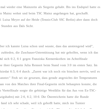
mal wieder eine Mainzerin als Siegerin gehabt. Bis ins Endspiel hatte es
r in Mainz wohnt und beim TSC Mainz angefangen hat, geschafft.
44. Luisa Meyer auf der Heide (Tennis-Club SSC Berlin) aber dann doch
i Stunden aus Dals Sicht.
aber ich kannte Luisa schon und wusste, dass das anstrengend wird“,
r zufrieden, die Zuschauer-Unterstützung hat mir geholfen, wenn ich das
Dal sich 6:2, 6:1 gegen Franziska Kremerskothen im Achtelfinale
abe ihrer Gegnerin Julia Rennert beim Stand vom 3:0 im ersten Satz. Im
ziedat 6:3, 6:4 durch. „Zuerst war ich noch ein bisschen nervös, weil es
nnter.“ Froh sei sie gewesen, dass gerade angesichts der Temperaturen
 man von den Matches ihrer Final-Gegnerin nicht behaupten konnte, die
 Viertelfinale sorgte die gebürtige Westfälin für das Aus von Ex-TSC-
gshafen) mit 2:6, 6:2, 10:6. Die Österreicherin hatte die Runde
fand ich sehr schade, weil ich gehofft hatte, mich ins Turnier