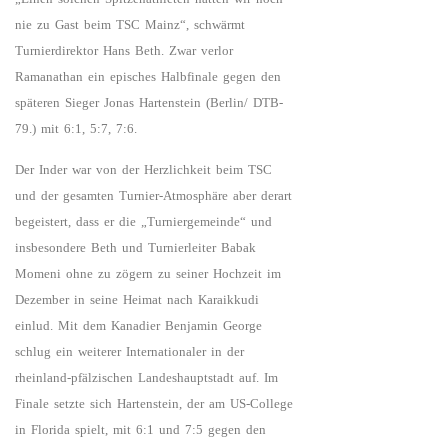
nie zu Gast beim TSC Mainz“, schwärmt
Turnierdirektor Hans Beth. Zwar verlor
Ramanathan ein episches Halbfinale gegen den
späteren Sieger Jonas Hartenstein (Berlin/ DTB-
79.) mit 6:1, 5:7, 7:6.
Der Inder war von der Herzlichkeit beim TSC
und der gesamten Turnier-Atmosphäre aber derart
begeistert, dass er die „Turniergemeinde“ und
insbesondere Beth und Turnierleiter Babak
Momeni ohne zu zögern zu seiner Hochzeit im
Dezember in seine Heimat nach Karaikkudi
einlud. Mit dem Kanadier Benjamin George
schlug ein weiterer Internationaler in der
rheinland-pfälzischen Landeshauptstadt auf. Im
Finale setzte sich Hartenstein, der am US-College
in Florida spielt, mit 6:1 und 7:5 gegen den