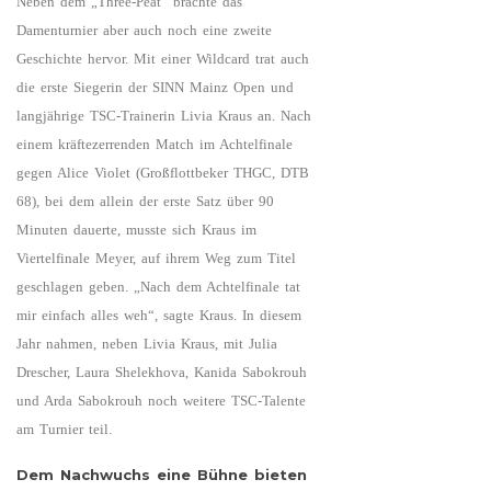
Neben dem „Three-Peat“ brachte das
Damenturnier aber auch noch eine zweite
Geschichte hervor. Mit einer Wildcard trat auch
die erste Siegerin der SINN Mainz Open und
langjährige TSC-Trainerin Livia Kraus an. Nach
einem kräftezerrenden Match im Achtelfinale
gegen Alice Violet (Großflottbeker THGC, DTB
68), bei dem allein der erste Satz über 90
Minuten dauerte, musste sich Kraus im
Viertelfinale Meyer, auf ihrem Weg zum Titel
geschlagen geben. „Nach dem Achtelfinale tat
mir einfach alles weh“, sagte Kraus. In diesem
Jahr nahmen, neben Livia Kraus, mit Julia
Drescher, Laura Shelekhova, Kanida Sabokrouh
und Arda Sabokrouh noch weitere TSC-Talente
am Turnier teil.
Dem Nachwuchs eine Bühne bieten