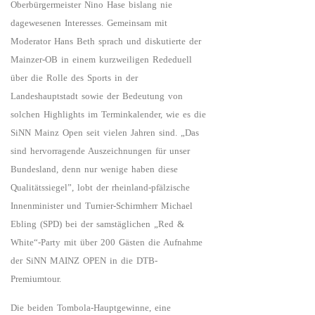
Oberbürgermeister Nino Hase bislang nie
dagewesenen Interesses. Gemeinsam mit
Moderator Hans Beth sprach und diskutierte der
Mainzer-OB in einem kurzweiligen Rededuell
über die Rolle des Sports in der
Landeshauptstadt sowie der Bedeutung von
solchen Highlights im Terminkalender, wie es die
SiNN Mainz Open seit vielen Jahren sind. „Das
sind hervorragende Auszeichnungen für unser
Bundesland, denn nur wenige haben diese
Qualitätssiegel”, lobt der rheinland-pfälzische
Innenminister und Turnier-Schirmherr Michael
Ebling (SPD) bei der samstäglichen „Red &
White“-Party mit über 200 Gästen die Aufnahme
der SiNN MAINZ OPEN in die DTB-
Premiumtour.
Die beiden Tombola-Hauptgewinne, eine