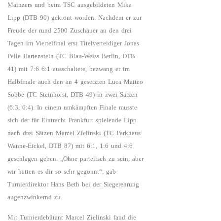
Mainzers und beim TSC ausgebildeten Mika
Lipp (DTB 90) gekrönt worden. Nachdem er zur
Freude der rund 2500 Zuschauer an den drei
Tagen im Viertelfinal erst Titelverteidiger Jonas
Pelle Hartenstein (TC Blau-Weiss Berlin, DTB
41) mit 7:6 6:1 ausschaltete, bezwang er im
Halbfinale auch den an 4 gesetzten Luca Matteo
Sobbe (TC Steinhorst, DTB 49) in zwei Sätzen
(6:3, 6:4). In einem umkämpften Finale musste
sich der für Eintracht Frankfurt spielende Lipp
nach drei Sätzen Marcel Zielinski (TC Parkhaus
Wanne-Eickel, DTB 87) mit 6:1, 1:6 und 4:6
geschlagen geben. „Ohne parteiisch zu sein, aber
wir hätten es dir so sehr gegönnt“, gab
Turnierdirektor Hans Beth bei der Siegerehrung
augenzwinkernd zu.
Mit Turnierdebütant Marcel Zielinski fand die