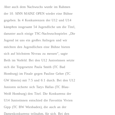
Aber auch dem Nachwuchs wurde im Rahmen
der 10. SINN MAINZ OPEN wieder eine Bühne
gegeben. In 4 Konkurrenzen der U12 und U14
kämpften insgesamt 54 Jugendliche um die Titel,
darunter auch einige TSC-Nachwuchsspieler. „Die
Jugend ist uns ein großes Anliegen und wir
möchten den Jugendlichen eine Bühne bieten
sich auf höchstem Niveau zu messen“, sagte
Beth im Vorfeld. Bei den U12 Juniorinnen setzte
sich die Topgesetzte Paula Smith (TC Bad
Homburg) im Finale gegen Pauline Gehre (TC
GW Idstein) mit 7:5 und 6:1 durch. Bei den U12
Junioren sicherte sich Tarys Hallas (TC Blau-
Weiß Homburg) den Titel. Die Konkurrenz der
U14 Juniorinnen entschied die Favoritin Vivien
Gipp (TC BW Wiesbaden), die auch an der
Damenkonkurrenz teilnahm, für sich. Bei den