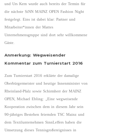
und Urs Kern wurde auch bereits der Termin für
die nächste SiNN MAINZ OPEN Fashion Night
festgelegt. Eins ist dabei klar: Partner und
Mitarbeiter*innen der Mattes
Unternehmensgruppe sind dort sehr willkommene
Gäste.
Anmerkung: Wegweisender
Kommentar zum Turnierstart 2016
Zum Turnierstart 2016 erklärte der damalige
Oberbürgermeister und heutige Innenminister von
Rheinland-Pfalz sowie Schirmherr der MAINZ
OPEN, Michael Ebling: „Eine wegweisende
Kooperation zwischen dem in diesem Jahr sein
90-jähriges Bestehen feiernden TSC Mainz und
dem Textilunternehmen SinnLeffers haben die
Umsetzung dieses Tennisgroßereignisses in