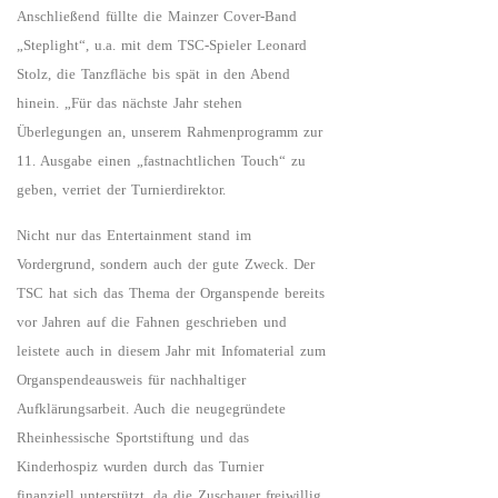
Anschließend füllte die Mainzer Cover-Band
„Steplight“, u.a. mit dem TSC-Spieler Leonard
Stolz, die Tanzfläche bis spät in den Abend
hinein. „Für das nächste Jahr stehen
Überlegungen an, unserem Rahmenprogramm zur
11. Ausgabe einen „fastnachtlichen Touch“ zu
geben, verriet der Turnierdirektor.
Nicht nur das Entertainment stand im
Vordergrund, sondern auch der gute Zweck. Der
TSC hat sich das Thema der Organspende bereits
vor Jahren auf die Fahnen geschrieben und
leistete auch in diesem Jahr mit Infomaterial zum
Organspendeausweis für nachhaltiger
Aufklärungsarbeit. Auch die neugegründete
Rheinhessische Sportstiftung und das
Kinderhospiz wurden durch das Turnier
finanziell unterstützt, da die Zuschauer freiwillig