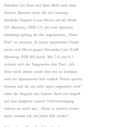
Präsident Urs Kern und Hans Beth nach dem
Turnier. Darunter auch, die seit Sonntag
dreifache Siegerin Luisa Meyer auf der Heide
(TC Bredeney, DTB 17). Als erste Spielerin
überhaupt gelang ihr den sogenannten „Three-
Peat“ zu meistern. In einem spannenden Finale
setzte sich Meyer gegen Alexandra Lutz (CaM
Nürnberg, DTB 60) durch. Mit 7:6 und 6:2
sicherte sich die Topgesetzte den Titel. „Ich
freue mich immer wieder hier her zu kommen,
weil wir Spielerinnen hier einfach Tennis spielen
können und für uns alles super organisiert wird“,
lobte die Siegerin das Turnier. Auch ein Angriff
auf eine mögliche weitere Titelverteidigung
schloss sie nicht aus: „Wenn es zeitlich wieder
passt, komme ich auf jeden Fall wieder.“