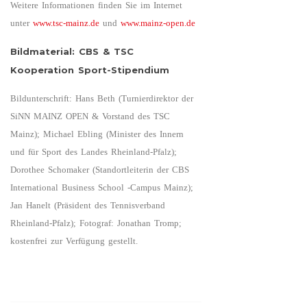
Weitere Informationen finden Sie im Internet
unter
www.tsc-mainz.de
und
www.mainz-open.de
Bildmaterial: CBS & TSC
Kooperation Sport-Stipendium
Bildunterschrift: Hans Beth (Turnierdirektor der
SiNN MAINZ OPEN & Vorstand des TSC
Mainz); Michael Ebling (Minister des Innern
und für Sport des Landes Rheinland-Pfalz);
Dorothee Schomaker (Standortleiterin der CBS
International Business School -Campus Mainz);
Jan Hanelt (Präsident des Tennisverband
Rheinland-Pfalz); Fotograf: Jonathan Tromp;
kostenfrei zur Verfügung gestellt.