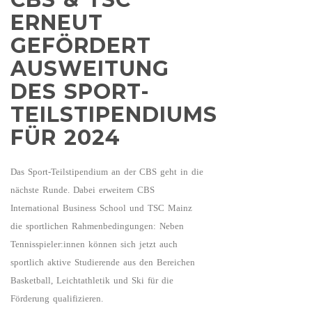
ERNEUT
GEFÖRDERT
AUSWEITUNG
DES SPORT-
TEILSTIPENDIUMS
FÜR 2024
Das Sport-Teilstipendium an der CBS geht in die
nächste Runde. Dabei erweitern CBS
International Business School und TSC Mainz
die sportlichen Rahmenbedingungen: Neben
Tennisspieler:innen können sich jetzt auch
sportlich aktive Studierende aus den Bereichen
Basketball, Leichtathletik und Ski für die
Förderung qualifizieren.