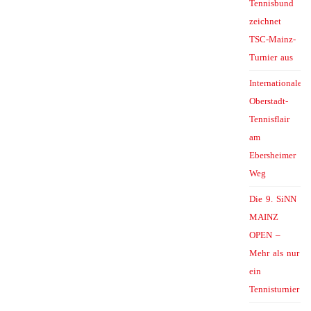
Tennisbund
zeichnet
TSC-Mainz-
Turnier aus
Internationales
Oberstadt-
Tennisflair
am
Ebersheimer
Weg
Die 9. SiNN
MAINZ
OPEN –
Mehr als nur
ein
Tennisturnier