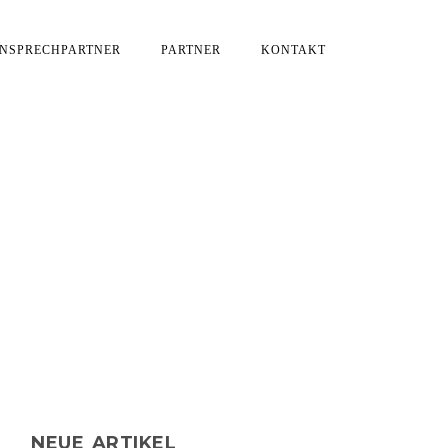
NSPRECHPARTNER
PARTNER
KONTAKT
FT MIT DEM TSC
 JUBILÄUM FASHION
NEUE ARTIKEL