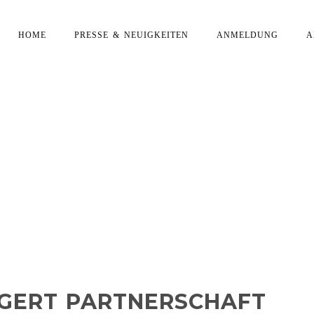
HOME
PRESSE & NEUIGKEITEN
ANMELDUNG
A
RLÄNGERT PARTNERSCHA
 BEKANNTGABE BEI DER
NIGHT GEFEIERT
NGERT PARTNERSCHAFT