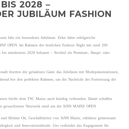
BIS 2028 –
DER JUBILÄUM FASHION
m Jahr ein besonderes Jubiläum: Zehn Jahre erfolgreiche
INZ OPEN. Im Rahmen der festlichen Fashion Night mit rund 200
 bis mindestens 2028 bekannt – flexibel als Premium-, Haupt- oder
nstadt feierten die geladenen Gäste das Jubiläum mit Modepräsentationen,
 Abend bot den perfekten Rahmen, um die Nachricht der Fortsetzung der
rniers bleibt dem TSC Mainz auch künftig verbunden. Damit schaffen
er im gewachsenen Netzwerk rund um die SiNN MAINZ OPEN.
 und Helmut Ott, Geschäftsleiter von SiNN Mainz, erklärten gemeinsam:
rebigkeit und Innovationsfreude. Uns verbindet das Engagement für