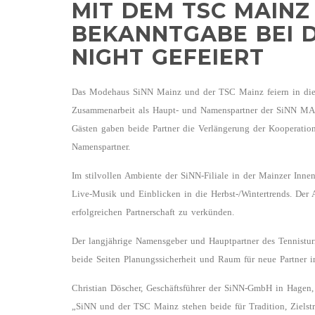
MIT DEM TSC MAINZ 
BEKANNTGABE BEI 
NIGHT GEFEIERT
Das Modehaus SiNN Mainz und der TSC Mainz feiern in diese
Zusammenarbeit als Haupt- und Namenspartner der SiNN MA
Gästen gaben beide Partner die Verlängerung der Kooperation
Namenspartner.
Im stilvollen Ambiente der SiNN-Filiale in der Mainzer Inne
Live-Musik und Einblicken in die Herbst-/Wintertrends. Der
erfolgreichen Partnerschaft zu verkünden.
Der langjährige Namensgeber und Hauptpartner des Tennistu
beide Seiten Planungssicherheit und Raum für neue Partn
Christian Döscher, Geschäftsführer der SiNN-GmbH in Hagen,
„SiNN und der TSC Mainz stehen beide für Tradition, Zielst