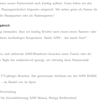
enen unsere Partnerschaft auch künftig aufbaut. Gerne haben wir den
lanungssicherheit folgendes mitgeteilt: Wir stehen gerne als Partner für
oder Hauptpartner oder als Namenspartner.“
gänzt:
ung entstanden. Dass wir künftig flexibel nach einem neuen Namens- oder
 dieser nachhaltigen Kooperation. Danke SiNN – das macht Sinn!“
n, und zahlreiche SiNN-Mitarbeiter besuchen unser Turnier oder die
ight hat eindrucksvoll gezeigt, wie lebendig diese Partnerschaft
n 175-jähriges Bestehen. Das gemeinsame Jubiläum mit den SiNN MAINZ
n – im Handel wie im Sport.
 Verwendung.
 Ott (Geschäftsleitung SiNN Mainz), Philipp Reifferscheid