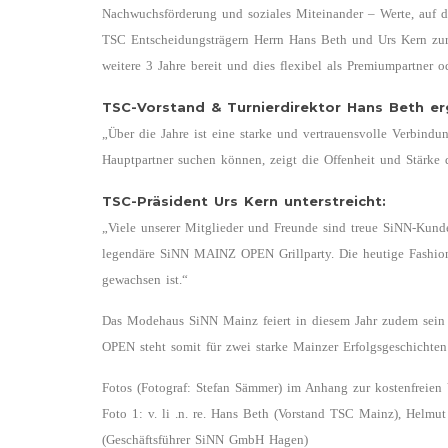
Nachwuchsförderung und soziales Miteinander – Werte, auf d
TSC Entscheidungsträgern Herrn Hans Beth und Urs Kern zur P
weitere 3 Jahre bereit und dies flexibel als Premiumpartner 
TSC-Vorstand & Turnierdirektor Hans Beth er
„Über die Jahre ist eine starke und vertrauensvolle Verbind
Hauptpartner suchen können, zeigt die Offenheit und Stärke
TSC-Präsident Urs Kern unterstreicht:
„Viele unserer Mitglieder und Freunde sind treue SiNN-Kunde
legendäre SiNN MAINZ OPEN Grillparty. Die heutige Fashion N
gewachsen ist.“
Das Modehaus SiNN Mainz feiert in diesem Jahr zudem sei
OPEN steht somit für zwei starke Mainzer Erfolgsgeschichte
Fotos (Fotograf: Stefan Sämmer) im Anhang zur kostenfreien
Foto 1: v. li .n. re. Hans Beth (Vorstand TSC Mainz), Helmut
(Geschäftsführer SiNN GmbH Hagen)