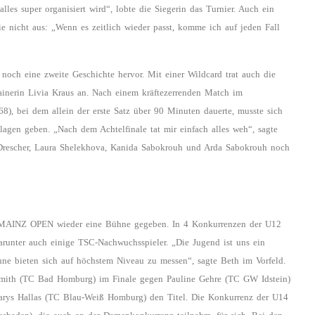
lles super organisiert wird“, lobte die Siegerin das Turnier. Auch ein
sie nicht aus: „Wenn es zeitlich wieder passt, komme ich auf jeden Fall
och eine zweite Geschichte hervor. Mit einer Wildcard trat auch die
inerin Livia Kraus an. Nach einem kräftezerrenden Match im
8), bei dem allein der erste Satz über 90 Minuten dauerte, musste sich
lagen geben. „Nach dem Achtelfinale tat mir einfach alles weh“, sagte
a Drescher, Laura Shelekhova, Kanida Sabokrouh und Arda Sabokrouh noch
MAINZ OPEN wieder eine Bühne gegeben. In 4 Konkurrenzen der U12
runter auch einige TSC-Nachwuchsspieler. „Die Jugend ist uns ein
ne bieten sich auf höchstem Niveau zu messen“, sagte Beth im Vorfeld.
 Smith (TC Bad Homburg) im Finale gegen Pauline Gehre (TC GW Idstein)
Tarys Hallas (TC Blau-Weiß Homburg) den Titel. Die Konkurrenz der U14