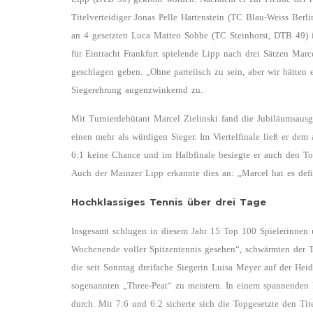
Titelverteidiger Jonas Pelle Hartenstein (TC Blau-Weiss Berl
an 4 gesetzten Luca Matteo Sobbe (TC Steinhorst, DTB 49) i
für Eintracht Frankfurt spielende Lipp nach drei Sätzen Mar
geschlagen geben. „Ohne parteiisch zu sein, aber wir hätten 
Siegerehrung augenzwinkernd zu.
Mit Turnierdebütant Marcel Zielinski fand die Jubiläumsaus
einen mehr als würdigen Sieger. Im Viertelfinale ließ er dem
6:1 keine Chance und im Halbfinale besiegte er auch den To
Auch der Mainzer Lipp erkannte dies an: „Marcel hat es defi
Hochklassiges Tennis über drei Tage
Insgesamt schlugen in diesem Jahr 15 Top 100 Spielerinnen
Wochenende voller Spitzentennis gesehen“, schwärmten der 
die seit Sonntag dreifache Siegerin Luisa Meyer auf der Hei
sogenannten „Three-Peat“ zu meistern. In einem spannenden
durch. Mit 7:6 und 6:2 sicherte sich die Topgesetzte den Ti