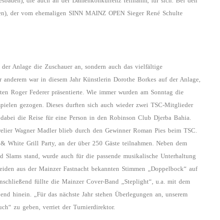
sbaden), die auch an der Damenkonkurrenz teilnahm, für sich. Bei den
usen), der vom ehemaligen SINN MAINZ OPEN Sieger René Schulte
 der Anlage die Zuschauer an, sondern auch das vielfältige
 anderem war in diesem Jahr Künstlerin Dorothe Borkes auf der Anlage,
sten Roger Federer präsentierte. Wie immer wurden am Sonntag die
pielen gezogen. Dieses durften sich auch wieder zwei TSC-Mitglieder
 dabei die Reise für eine Person in den Robinson Club Djerba Bahia.
uwelier Wagner Madler blieb durch den Gewinner Roman Pies beim TSC.
& White Grill Party, an der über 250 Gäste teilnahmen. Neben dem
nd Slams stand, wurde auch für die passende musikalische Unterhaltung
 beiden aus der Mainzer Fastnacht bekannten Stimmen „Doppelbock“ auf
schließend füllte die Mainzer Cover-Band „Steplight“, u.a. mit dem
bend hinein. „Für das nächste Jahr stehen Überlegungen an, unserem
“ zu geben, verriet der Turnierdirektor.