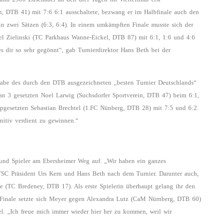
in, DTB 41) mit 7:6 6:1 ausschaltete, bezwang er im Halbfinale auch den
n zwei Sätzen (6:3, 6:4). In einem umkämpften Finale musste sich der
cel Zielinski (TC Parkhaus Wanne-Eickel, DTB 87) mit 6:1, 1:6 und 4:6
es dir so sehr gegönnt“, gab Turnierdirektor Hans Beth bei der
gabe des durch den DTB ausgezeichneten „besten Turnier Deutschlands“
 an 3 gesetzten Noel Larwig (Suchsdorfer Sportverein, DTB 47) beim 6:1,
pgesetzten Sebastian Brechtel (1.FC Nünberg, DTB 28) mit 7:5 und 6:2.
nitiv verdient zu gewinnen.“
 und Spieler am Ebersheimer Weg auf. „Wir haben ein ganzes
TSC Präsident Urs Kern und Hans Beth nach dem Turnier. Darunter auch,
de (TC Bredeney, DTB 17). Als erste Spielerin überhaupt gelang ihr den
 Finale setzte sich Meyer gegen Alexandra Lutz (CaM Nürnberg, DTB 60)
tel. „Ich freue mich immer wieder hier her zu kommen, weil wir