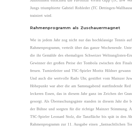
Juniorinnen entschied die Favoritin Vivien Gipp (TC BW Wie
Jungs triumphierte Gabriel Rohleder (TC Dettingen-Wallha
trainiert wird.
Rahmenprogramm als Zuschauermagnet
Wie in jedem Jahr zog nicht nur das hochklassige Tennis auf
Rahmenprogramm, verteilt über das ganze Wochenende. Unter
die ihr Gemälde des ehemaligen Schweizer Weltranglisten-Er
Gewinner der großen Preise der Tombola zwischen den Finals
freuen. Turnierleiter und TSC-Spieler Moritz Hildner gewann
Und auch die wertvolle Rado Uhr, gestiftet vom Mainzer J
Höhepunkt war aber die am Samstagabend stattfindende Red 
leckeren Essen, das in diesem Jahr ganz im Zeichen der Gra
gesorgt. Als Überraschungsgäste standen in diesem Jahr die
der Bühne und sorgten für die richtige Mainzer Stimmung. An
TSC-Spieler Leonard Stolz, die Tanzfläche bis spät in den A
Rahmenprogramm zur 11. Ausgabe einen „fastnachtlichen Touch