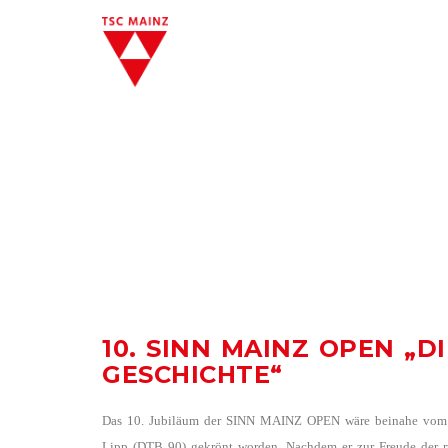
10. SINN MAINZ OPEN „D
GESCHICHTE“
Das 10. Jubiläum der SINN MAINZ OPEN wäre beinahe vom T
Lipp (DTB 90) gekrönt worden. Nachdem er zur Freude der ru