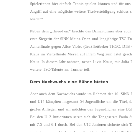
Spielerinnen hier einfach Tennis spielen können und für uns a
Angriff auf eine mögliche weitere Titelverteidigung schloss 
wieder.“
Neben dem „Three-Peat“ brachte das Damenturnier aber auch n
erste Siegerin der SINN Mainz Open und langjährige TSC-Tra
Achtelfinale gegen Alice Violet (Großflottbeker THGC, DTB 6
Kraus im Viertelfinale Meyer, auf ihrem Weg zum Titel gesch
Kraus. In diesem Jahr nahmen, neben Livia Kraus, mit Juli
weitere TSC-Talente am Turnier teil.
Dem Nachwuchs eine Bühne bieten
Aber auch dem Nachwuchs wurde im Rahmen der 10. SINN 
und U14 kämpften insgesamt 54 Jugendliche um die Titel, da
großes Anliegen und wir möchten den Jugendlichen eine Büh
Bei den U12 Juniorinnen setzte sich die Topgesetzte Paula
mit 7:5 und 6:1 durch. Bei den U12 Junioren sicherte sich 