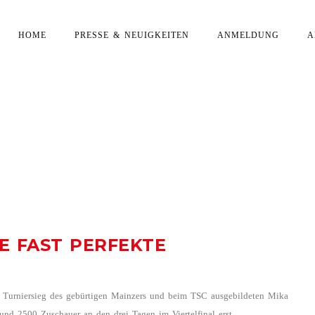
HOME
PRESSE & NEUIGKEITEN
ANMELDUNG
A
ARCHIVE: 27.08.2025
IE FAST PERFEKTE
urniersieg des gebürtigen Mainzers und beim TSC ausgebildeten Mika
nd 2500 Zuschauer an den drei Tagen im Viertelfinal erst