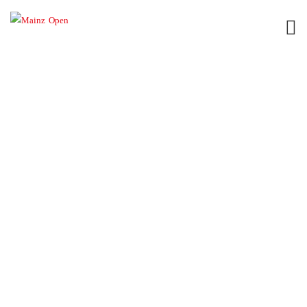
RADO CHALLENGE
VON JUWELIER
WAGNER-MADLER BEI
MAINZ OPEN 2017