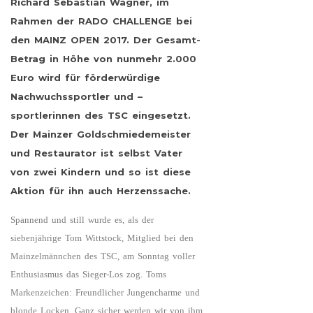
Richard Sebastian Wagner, im
Rahmen der RADO CHALLENGE bei
den MAINZ OPEN 2017. Der Gesamt-
Betrag in Höhe von nunmehr 2.000
Euro wird für förderwürdige
Nachwuchssportler und –
sportlerinnen des TSC eingesetzt.
Der Mainzer Goldschmiedemeister
und Restaurator ist selbst Vater
von zwei Kindern und so ist diese
Aktion für ihn auch Herzenssache.
Spannend und still wurde es, als der
siebenjährige Tom Wittstock, Mitglied bei den
Mainzelmännchen des TSC, am Sonntag voller
Enthusiasmus das Sieger-Los zog. Toms
Markenzeichen: Freundlicher Jungencharme und
blonde Locken. Ganz sicher werden wir von ihm