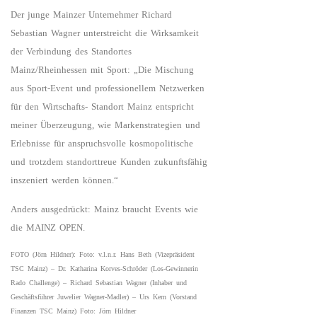
Der junge Mainzer Unternehmer Richard
Sebastian Wagner unterstreicht die Wirksamkeit
der Verbindung des Standortes
Mainz/Rheinhessen mit Sport: „Die Mischung
aus Sport-Event und professionellem Netzwerken
für den Wirtschafts- Standort Mainz entspricht
meiner Überzeugung, wie Markenstrategien und
Erlebnisse für anspruchsvolle kosmopolitische
und trotzdem standorttreue Kunden zukunftsfähig
inszeniert werden können.“
Anders ausgedrückt: Mainz braucht Events wie
die MAINZ OPEN.
FOTO (Jörn Hildner): Foto: v.l.n.r. Hans Beth (Vizepräsident
TSC Mainz) – Dr. Katharina Korves-Schröder (Los-Gewinnerin
Rado Challenge) – Richard Sebastian Wagner (Inhaber und
Geschäftsführer Juwelier Wagner-Madler) – Urs Kern (Vorstand
Finanzen TSC Mainz) Foto: Jörn Hildner